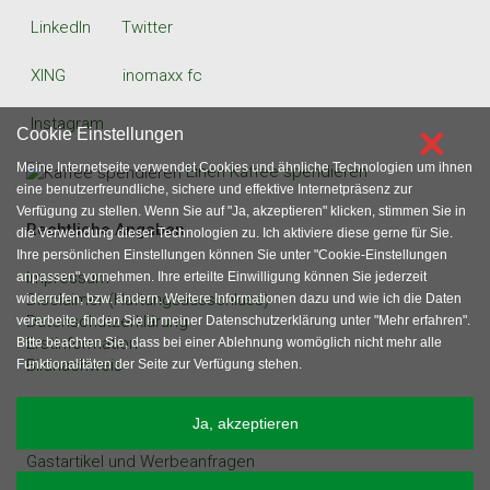
LinkedIn
Twitter
XING
inomaxx fc
Instagram
×
Cookie Einstellungen
Meine Internetseite verwendet Cookies und ähnliche Technologien um ihnen
Einen Kaffee spendieren
eine benutzerfreundliche, sichere und effektive Internetpräsenz zur
Verfügung zu stellen. Wenn Sie auf "Ja, akzeptieren" klicken, stimmen Sie in
Rechtliche Angaben
die Verwendung dieser Technologien zu. Ich aktiviere diese gerne für Sie.
Ihre persönlichen Einstellungen können Sie unter "Cookie-Einstellungen
Impressum
anpassen" vornehmen. Ihre erteilte Einwilligung können Sie jederzeit
Disclaimer (Haftungsausschluss)
widerrufen, bzw. ändern. Weitere Informationen dazu und wie ich die Daten
Datenschutzerklärung
verarbeite, finden Sie in meiner Datenschutzerklärung unter "Mehr erfahren".
Erstinformation
Bitte beachten Sie, dass bei einer Ablehnung womöglich nicht mehr alle
Bildnachweis
Funktionalitäten der Seite zur Verfügung stehen.
sonstige Angaben
Ja, akzeptieren
Gastartikel und Werbeanfragen
Inhaltsverzeichnis