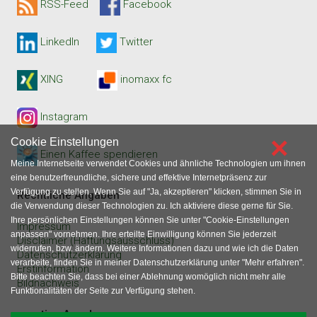
RSS-Feed
Facebook
LinkedIn
Twitter
XING
inomaxx fc
Instagram
×
Cookie Einstellungen
Einen Kaffee spendieren
Meine Internetseite verwendet Cookies und ähnliche Technologien um ihnen
eine benutzerfreundliche, sichere und effektive Internetpräsenz zur
Verfügung zu stellen. Wenn Sie auf "Ja, akzeptieren" klicken, stimmen Sie in
Rechtliche Angaben
die Verwendung dieser Technologien zu. Ich aktiviere diese gerne für Sie.
Ihre persönlichen Einstellungen können Sie unter "Cookie-Einstellungen
Impressum
anpassen" vornehmen. Ihre erteilte Einwilligung können Sie jederzeit
Disclaimer (Haftungsausschluss)
widerrufen, bzw. ändern. Weitere Informationen dazu und wie ich die Daten
Datenschutzerklärung
verarbeite, finden Sie in meiner Datenschutzerklärung unter "Mehr erfahren".
Erstinformation
Bitte beachten Sie, dass bei einer Ablehnung womöglich nicht mehr alle
Bildnachweis
Funktionalitäten der Seite zur Verfügung stehen.
sonstige Angaben