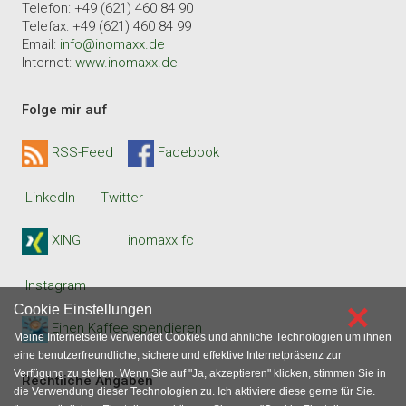
Telefon: +49 (621) 460 84 90
Telefax: +49 (621) 460 84 99
Email:
info@inomaxx.de
Internet:
www.inomaxx.de
Folge mir auf
RSS-Feed
Facebook
LinkedIn
Twitter
XING
inomaxx fc
Instagram
×
Cookie Einstellungen
Einen Kaffee spendieren
Meine Internetseite verwendet Cookies und ähnliche Technologien um ihnen
eine benutzerfreundliche, sichere und effektive Internetpräsenz zur
Verfügung zu stellen. Wenn Sie auf "Ja, akzeptieren" klicken, stimmen Sie in
Rechtliche Angaben
die Verwendung dieser Technologien zu. Ich aktiviere diese gerne für Sie.