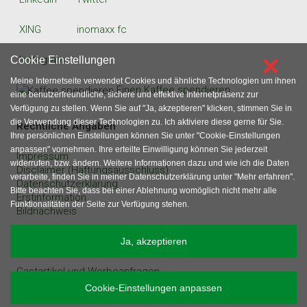
XING
inomaxx fc
×
Instagram
Cookie Einstellungen
Meine Internetseite verwendet Cookies und ähnliche Technologien um ihnen
Einen Kaffee spendieren
eine benutzerfreundliche, sichere und effektive Internetpräsenz zur
Verfügung zu stellen. Wenn Sie auf "Ja, akzeptieren" klicken, stimmen Sie in
die Verwendung dieser Technologien zu. Ich aktiviere diese gerne für Sie.
Rechtliche Angaben
Ihre persönlichen Einstellungen können Sie unter "Cookie-Einstellungen
anpassen" vornehmen. Ihre erteilte Einwilligung können Sie jederzeit
Impressum
widerrufen, bzw. ändern. Weitere Informationen dazu und wie ich die Daten
Disclaimer (Haftungsausschluss)
verarbeite, finden Sie in meiner Datenschutzerklärung unter "Mehr erfahren".
Datenschutzerklärung
Bitte beachten Sie, dass bei einer Ablehnung womöglich nicht mehr alle
Erstinformation
Funktionalitäten der Seite zur Verfügung stehen.
Bildnachweis
sonstige Angaben
Ja, akzeptieren
Gastartikel und Werbeanfragen
Inhaltsverzeichnis
Cookie-Einstellungen anpassen