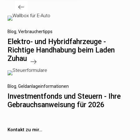
Beitragsnavigation
Vorheriger
Blog
Verbrauchertipps
Beitrag
Elektro- und Hybridfahrzeuge -
Richtige Handhabung beim Laden
Zuhause
Nächster
Blog
Geldanlageinformationen
Beitrag
Investmentfonds und Steuern - Ihre
Gebrauchsanweisung für 2026
Kontakt zu mir…