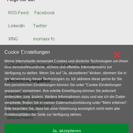
RSS-Feed
Facebook
LinkedIn
Twitter
XING
inomaxx fc
×
Instagram
Cookie Einstellungen
Meine Internetseite verwendet Cookies und ähnliche Technologien um ihnen
Einen Kaffee spendieren
eine benutzerfreundliche, sichere und effektive Internetpräsenz zur
Verfügung zu stellen. Wenn Sie auf "Ja, akzeptieren" klicken, stimmen Sie in
die Verwendung dieser Technologien zu. Ich aktiviere diese gerne für Sie.
Rechtliche Angaben
Ihre persönlichen Einstellungen können Sie unter "Cookie-Einstellungen
anpassen" vornehmen. Ihre erteilte Einwilligung können Sie jederzeit
Impressum
widerrufen, bzw. ändern. Weitere Informationen dazu und wie ich die Daten
Disclaimer (Haftungsausschluss)
verarbeite, finden Sie in meiner Datenschutzerklärung unter "Mehr erfahren".
Datenschutzerklärung
Bitte beachten Sie, dass bei einer Ablehnung womöglich nicht mehr alle
Erstinformation
Funktionalitäten der Seite zur Verfügung stehen.
Bildnachweis
sonstige Angaben
Ja, akzeptieren