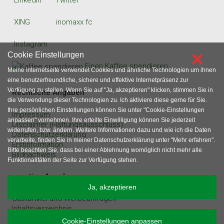
LinkedIn
Twitter
XING
inomaxx fc
Instagram
×
Cookie Einstellungen
Einen Kaffee spendieren
Meine Internetseite verwendet Cookies und ähnliche Technologien um ihnen
eine benutzerfreundliche, sichere und effektive Internetpräsenz zur
Verfügung zu stellen. Wenn Sie auf "Ja, akzeptieren" klicken, stimmen Sie in
Rechtliche Angaben
die Verwendung dieser Technologien zu. Ich aktiviere diese gerne für Sie.
Ihre persönlichen Einstellungen können Sie unter "Cookie-Einstellungen
Impressum
anpassen" vornehmen. Ihre erteilte Einwilligung können Sie jederzeit
Disclaimer (Haftungsausschluss)
widerrufen, bzw. ändern. Weitere Informationen dazu und wie ich die Daten
Datenschutzerklärung
verarbeite, finden Sie in meiner Datenschutzerklärung unter "Mehr erfahren".
Erstinformation
Bitte beachten Sie, dass bei einer Ablehnung womöglich nicht mehr alle
Bildnachweis
Funktionalitäten der Seite zur Verfügung stehen.
sonstige Angaben
Ja, akzeptieren
Gastartikel und Werbeanfragen
Inhaltsverzeichnis
Cookie-Einstellungen anpassen