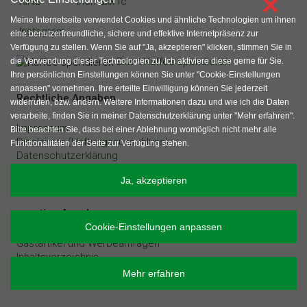
×
XING
inomaxx fc
Meine Internetseite verwendet Cookies und ähnliche Technologien um ihnen
Instagram
eine benutzerfreundliche, sichere und effektive Internetpräsenz zur
Verfügung zu stellen. Wenn Sie auf "Ja, akzeptieren" klicken, stimmen Sie in
Einen Kaffee spendieren
die Verwendung dieser Technologien zu. Ich aktiviere diese gerne für Sie.
Ihre persönlichen Einstellungen können Sie unter "Cookie-Einstellungen
anpassen" vornehmen. Ihre erteilte Einwilligung können Sie jederzeit
Rechtliche Angaben
widerrufen, bzw. ändern. Weitere Informationen dazu und wie ich die Daten
verarbeite, finden Sie in meiner Datenschutzerklärung unter "Mehr erfahren".
Impressum
Bitte beachten Sie, dass bei einer Ablehnung womöglich nicht mehr alle
Disclaimer (Haftungsausschluss)
Funktionalitäten der Seite zur Verfügung stehen.
Datenschutzerklärung
Erstinformation
Ja, akzeptieren
Bildnachweis
sonstige Angaben
Cookie-Einstellungen anpassen
Gastartikel und Werbeanfragen
Inhaltsverzeichnis
Mehr erfahren