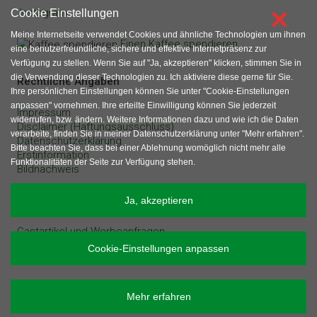
×
Instagram
Cookie Einstellungen
Meine Internetseite verwendet Cookies und ähnliche Technologien um ihnen
Einen Kaffee spendieren
eine benutzerfreundliche, sichere und effektive Internetpräsenz zur
Verfügung zu stellen. Wenn Sie auf "Ja, akzeptieren" klicken, stimmen Sie in
die Verwendung dieser Technologien zu. Ich aktiviere diese gerne für Sie.
Rechtliche Angaben
Ihre persönlichen Einstellungen können Sie unter "Cookie-Einstellungen
anpassen" vornehmen. Ihre erteilte Einwilligung können Sie jederzeit
Impressum
widerrufen, bzw. ändern. Weitere Informationen dazu und wie ich die Daten
Disclaimer (Haftungsausschluss)
verarbeite, finden Sie in meiner Datenschutzerklärung unter "Mehr erfahren".
Datenschutzerklärung
Bitte beachten Sie, dass bei einer Ablehnung womöglich nicht mehr alle
Erstinformation
Funktionalitäten der Seite zur Verfügung stehen.
Bildnachweis
sonstige Angaben
Ja, akzeptieren
Gastartikel und Werbeanfragen
Inhaltsverzeichnis
Cookie-Einstellungen anpassen
Mehr erfahren
Copyright © 2026 - Olaf Kauhs - Alle Rechte vorbehalten.