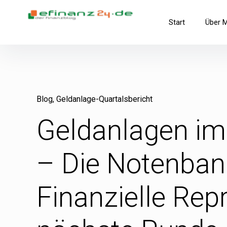
Inhalte
überspringen
efinanz24.de
Start
Über 
der FinanzBlog
Blog
Geldanlage-Quartalsbericht
Geldanlagen im
– Die Notenban
Finanzielle Repr