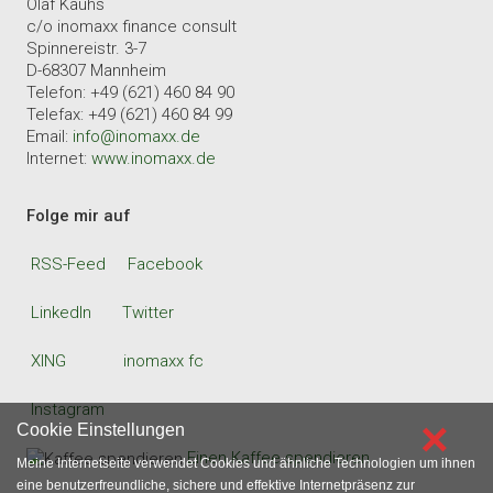
Olaf Kauhs
c/o inomaxx finance consult
Spinnereistr. 3-7
D-68307 Mannheim
Telefon: +49 (621) 460 84 90
Telefax: +49 (621) 460 84 99
Email:
info@inomaxx.de
Internet:
www.inomaxx.de
Folge mir auf
RSS-Feed
Facebook
LinkedIn
Twitter
XING
inomaxx fc
Instagram
×
Cookie Einstellungen
Einen Kaffee spendieren
Meine Internetseite verwendet Cookies und ähnliche Technologien um ihnen
eine benutzerfreundliche, sichere und effektive Internetpräsenz zur