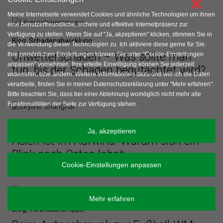
×
Meine Internetseite verwendet Cookies und ähnliche Technologien um ihnen
eine benutzerfreundliche, sichere und effektive Internetpräsenz zur
Verfügung zu stellen. Wenn Sie auf "Ja, akzeptieren" klicken, stimmen Sie in
Blog
,
Schadenabwicklung
die Verwendung dieser Technologien zu. Ich aktiviere diese gerne für Sie.
Unwetterschäden – Was sollte man
Ihre persönlichen Einstellungen können Sie unter "Cookie-Einstellungen
anpassen" vornehmen. Ihre erteilte Einwilligung können Sie jederzeit
tun, bis der Schaden begutachtet wird?
widerrufen, bzw. ändern. Weitere Informationen dazu und wie ich die Daten
verarbeite, finden Sie in meiner Datenschutzerklärung unter "Mehr erfahren".
Bitte beachten Sie, dass bei einer Ablehnung womöglich nicht mehr alle
Funktionalitäten der Seite zur Verfügung stehen.
Blog
,
Geldanlageinformationen
Ja, akzeptieren
Asien ist im Aufwind: Warum sich ein
Blick nach Osten lohnt
Cookie-Einstellungen anpassen
Mehr erfahren
Blog
,
Verbrauchertipps