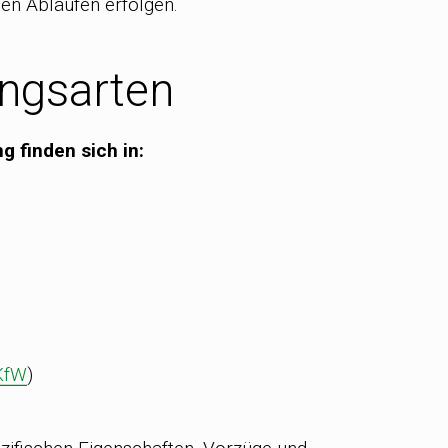
hen Abläufen erfolgen.
ungsarten
g finden sich in:
KfW
)