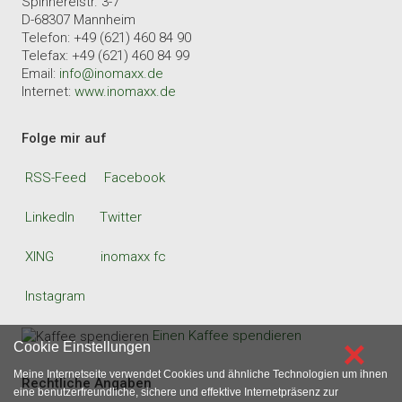
c/o inomaxx finance consult
Spinnereistr. 3-7
D-68307 Mannheim
Telefon: +49 (621) 460 84 90
Telefax: +49 (621) 460 84 99
Email:
info@inomaxx.de
Internet:
www.inomaxx.de
Folge mir auf
RSS-Feed
Facebook
LinkedIn
Twitter
XING
inomaxx fc
Instagram
×
Cookie Einstellungen
Einen Kaffee spendieren
Meine Internetseite verwendet Cookies und ähnliche Technologien um ihnen
eine benutzerfreundliche, sichere und effektive Internetpräsenz zur