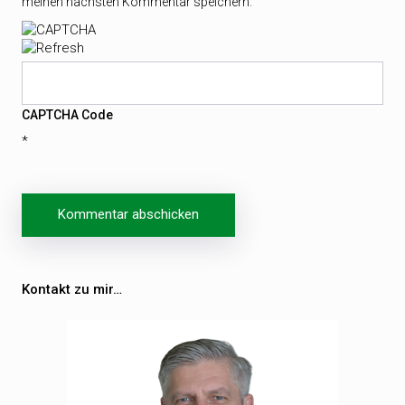
meinen nächsten Kommentar speichern.
CAPTCHA Code
*
Beitragsnavigation
Kontakt zu mir…