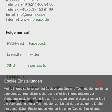
Telefon: +49 (621) 460 84 90
Telefax: +49 (621) 460 84 99
Email:
info@inomaxx.de
Internet:
www.inomaxx.de
Folge mir auf
RSS-Feed
Facebook
LinkedIn
Twitter
XING
inomaxx fc
Instagram
×
Cookie Einstellungen
Einen Kaffee spendieren
Meine Internetseite verwendet Cookies und ähnliche Technologien um ihnen
eine benutzerfreundliche, sichere und effektive Internetpräsenz zur
Verfügung zu stellen. Wenn Sie auf "Ja, akzeptieren" klicken, stimmen Sie in
Rechtliche Angaben
die Verwendung dieser Technologien zu. Ich aktiviere diese gerne für Sie.
Ihre persönlichen Einstellungen können Sie unter "Cookie-Einstellungen
Impressum