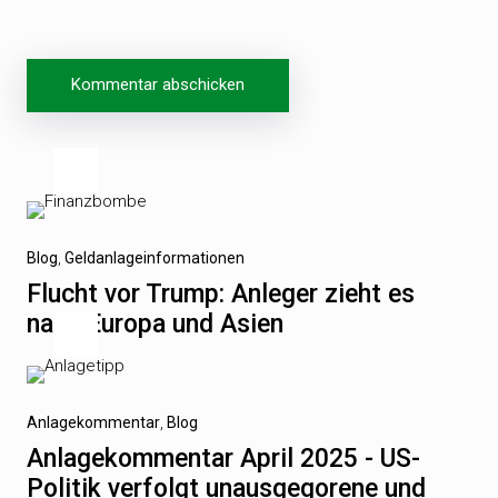
Beitragsnavigation
Vorheriger
Blog
Geldanlageinformationen
Beitrag
Flucht vor Trump: Anleger zieht es
nach Europa und Asien
Nächster
Anlagekommentar
Blog
Beitrag
Anlagekommentar April 2025 - US-
Politik verfolgt unausgegorene und