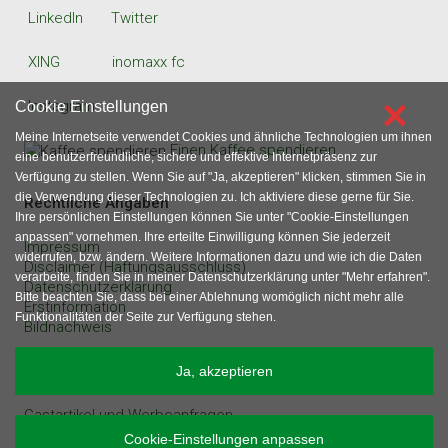
LinkedIn
Twitter
XING
inomaxx fc
×
Instagram
Cookie Einstellungen
Meine Internetseite verwendet Cookies und ähnliche Technologien um ihnen
Einen Kaffee spendieren
eine benutzerfreundliche, sichere und effektive Internetpräsenz zur
Verfügung zu stellen. Wenn Sie auf "Ja, akzeptieren" klicken, stimmen Sie in
die Verwendung dieser Technologien zu. Ich aktiviere diese gerne für Sie.
Rechtliche Angaben
Ihre persönlichen Einstellungen können Sie unter "Cookie-Einstellungen
anpassen" vornehmen. Ihre erteilte Einwilligung können Sie jederzeit
Impressum
widerrufen, bzw. ändern. Weitere Informationen dazu und wie ich die Daten
Disclaimer (Haftungsausschluss)
verarbeite, finden Sie in meiner Datenschutzerklärung unter "Mehr erfahren".
Datenschutzerklärung
Bitte beachten Sie, dass bei einer Ablehnung womöglich nicht mehr alle
Erstinformation
Funktionalitäten der Seite zur Verfügung stehen.
Bildnachweis
sonstige Angaben
Ja, akzeptieren
Gastartikel und Werbeanfragen
Inhaltsverzeichnis
Cookie-Einstellungen anpassen