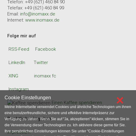
Telefon: +49 (621) 460 84 90
Telefax: +49 (621) 460 84 99
Email:
info@inomaxx.de
Internet:
www.inomaxx.de
Folge mir auf
RSS-Feed
Facebook
LinkedIn
Twitter
XING
inomaxx fc
Instagram
×
Cookie Einstellungen
Einen Kaffee spendieren
Meine Internetseite verwendet Cookies und ähnliche Technologien um ihnen
eine benutzerfreundliche, sichere und effektive Internetpräsenz zur
Rechtliche Angaben
Verfügung zu stellen. Wenn Sie auf "Ja, akzeptieren" klicken, stimmen Sie in
die Verwendung dieser Technologien zu. Ich aktiviere diese gerne für Sie.
Ihre persönlichen Einstellungen können Sie unter "Cookie-Einstellungen
Impressum