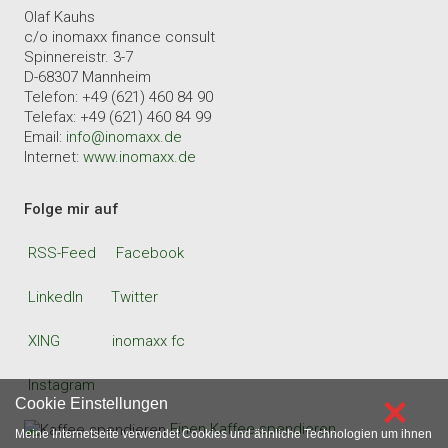
Olaf Kauhs
c/o inomaxx finance consult
Spinnereistr. 3-7
D-68307 Mannheim
Telefon: +49 (621) 460 84 90
Telefax: +49 (621) 460 84 99
Email:
info@inomaxx.de
Internet:
www.inomaxx.de
Folge mir auf
RSS-Feed
Facebook
LinkedIn
Twitter
XING
inomaxx fc
Instagram
×
Cookie Einstellungen
Einen Kaffee spendieren
Meine Internetseite verwendet Cookies und ähnliche Technologien um ihnen