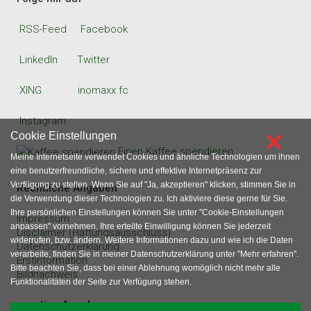
RSS-Feed
Facebook
LinkedIn
Twitter
XING
inomaxx fc
Instagram
×
Cookie Einstellungen
Einen Kaffee spendieren
Meine Internetseite verwendet Cookies und ähnliche Technologien um ihnen
eine benutzerfreundliche, sichere und effektive Internetpräsenz zur
Verfügung zu stellen. Wenn Sie auf "Ja, akzeptieren" klicken, stimmen Sie in
Rechtliche Angaben
die Verwendung dieser Technologien zu. Ich aktiviere diese gerne für Sie.
Ihre persönlichen Einstellungen können Sie unter "Cookie-Einstellungen
Impressum
anpassen" vornehmen. Ihre erteilte Einwilligung können Sie jederzeit
Disclaimer (Haftungsausschluss)
widerrufen, bzw. ändern. Weitere Informationen dazu und wie ich die Daten
Datenschutzerklärung
verarbeite, finden Sie in meiner Datenschutzerklärung unter "Mehr erfahren".
Erstinformation
Bitte beachten Sie, dass bei einer Ablehnung womöglich nicht mehr alle
Bildnachweis
Funktionalitäten der Seite zur Verfügung stehen.
sonstige Angaben