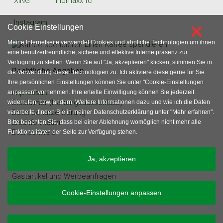
XING
inomaxx fc
Instagram
×
Cookie Einstellungen
Meine Internetseite verwendet Cookies und ähnliche Technologien um ihnen
Einen Kaffee spendieren
eine benutzerfreundliche, sichere und effektive Internetpräsenz zur
Verfügung zu stellen. Wenn Sie auf "Ja, akzeptieren" klicken, stimmen Sie in
Rechtliche Angaben
die Verwendung dieser Technologien zu. Ich aktiviere diese gerne für Sie.
Ihre persönlichen Einstellungen können Sie unter "Cookie-Einstellungen
Impressum
anpassen" vornehmen. Ihre erteilte Einwilligung können Sie jederzeit
Disclaimer (Haftungsausschluss)
widerrufen, bzw. ändern. Weitere Informationen dazu und wie ich die Daten
Datenschutzerklärung
verarbeite, finden Sie in meiner Datenschutzerklärung unter "Mehr erfahren".
Erstinformation
Bitte beachten Sie, dass bei einer Ablehnung womöglich nicht mehr alle
Bildnachweis
Funktionalitäten der Seite zur Verfügung stehen.
sonstige Angaben
Ja, akzeptieren
Gastartikel und Werbeanfragen
Inhaltsverzeichnis
Cookie-Einstellungen anpassen