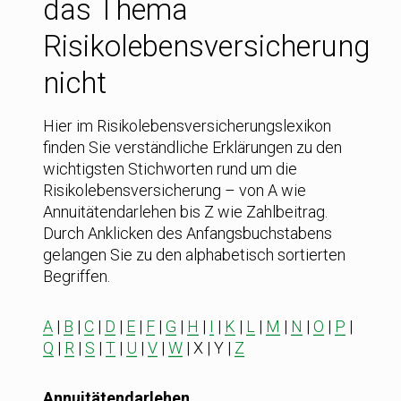
das Thema
Risikolebensversicherung
nicht
Hier im Risikolebensversicherungslexikon
finden Sie verständliche Erklärungen zu den
wichtigsten Stichworten rund um die
Risikolebensversicherung – von A wie
Annuitätendarlehen bis Z wie Zahlbeitrag.
Durch Anklicken des Anfangsbuchstabens
gelangen Sie zu den alphabetisch sortierten
Begriffen.
A
|
B
|
C
|
D
|
E
|
F
|
G
|
H
|
I
|
K
|
L
|
M
|
N
|
O
|
P
|
Q
|
R
|
S
|
T
|
U
|
V
|
W
| X | Y |
Z
Annuitätendarlehen