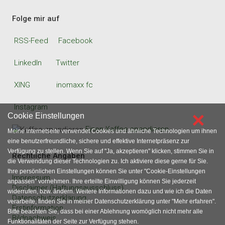
Folge mir auf
RSS-Feed
Facebook
LinkedIn
Twitter
XING
inomaxx fc
Instagram
×
Cookie Einstellungen
Einen Kaffee spendieren
Meine Internetseite verwendet Cookies und ähnliche Technologien um ihnen
eine benutzerfreundliche, sichere und effektive Internetpräsenz zur
Verfügung zu stellen. Wenn Sie auf "Ja, akzeptieren" klicken, stimmen Sie in
Rechtliche Angaben
die Verwendung dieser Technologien zu. Ich aktiviere diese gerne für Sie.
Ihre persönlichen Einstellungen können Sie unter "Cookie-Einstellungen
Impressum
anpassen" vornehmen. Ihre erteilte Einwilligung können Sie jederzeit
Disclaimer (Haftungsausschluss)
widerrufen, bzw. ändern. Weitere Informationen dazu und wie ich die Daten
Datenschutzerklärung
verarbeite, finden Sie in meiner Datenschutzerklärung unter "Mehr erfahren".
Erstinformation
Bitte beachten Sie, dass bei einer Ablehnung womöglich nicht mehr alle
Bildnachweis
Funktionalitäten der Seite zur Verfügung stehen.