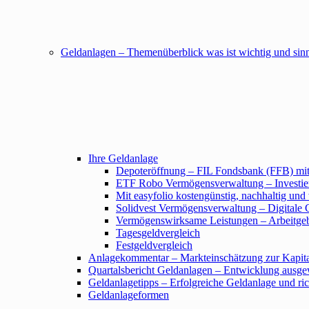
Geldanlagen – Themenüberblick was ist wichtig und sin
Ihre Geldanlage
Depoteröffnung – FIL Fondsbank (FFB) mit
ETF Robo Vermögensverwaltung – Investier
Mit easyfolio kostengünstig, nachhaltig und 
Solidvest Vermögensverwaltung – Digitale 
Vermögenswirksame Leistungen – Arbeitgeb
Tagesgeldvergleich
Festgeldvergleich
Anlagekommentar – Markteinschätzung zur Kapit
Quartalsbericht Geldanlagen – Entwicklung ausge
Geldanlagetipps – Erfolgreiche Geldanlage und rich
Geldanlageformen