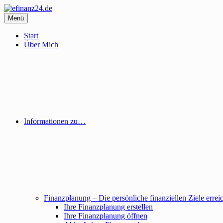
Inhalte
überspringen
Menü
efinanz24.de
der FinanzBlog
Start
Über Mich
Informationen zu…
Finanzplanung – Die persönliche finanziellen Ziele errei
Ihre Finanzplanung erstellen
Ihre Finanzplanung öffnen