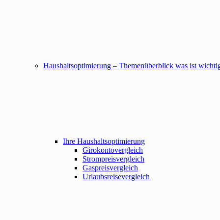
Haushaltsoptimierung – Themenüberblick was ist wichtig
Ihre Haushaltsoptimierung
Girokontovergleich
Strompreisvergleich
Gaspreisvergleich
Urlaubsreisevergleich