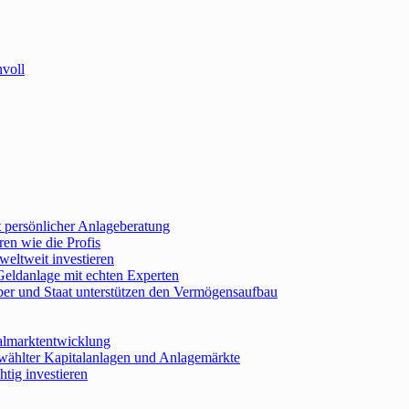
nvoll
 persönlicher Anlageberatung
en wie die Profis
weltweit investieren
Geldanlage mit echten Experten
er und Staat unterstützen den Vermögensaufbau
almarktentwicklung
wählter Kapitalanlagen und Anlagemärkte
tig investieren