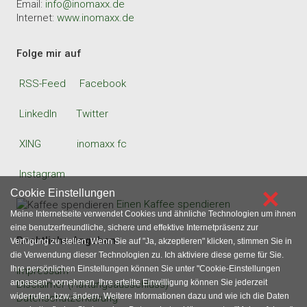
Email:
info@inomaxx.de
Internet:
www.inomaxx.de
Folge mir auf
RSS-Feed
Facebook
LinkedIn
Twitter
XING
inomaxx fc
Instagram
×
Cookie Einstellungen
Einen Kaffee spendieren
Meine Internetseite verwendet Cookies und ähnliche Technologien um ihnen
eine benutzerfreundliche, sichere und effektive Internetpräsenz zur
Rechtliche Angaben
Verfügung zu stellen. Wenn Sie auf "Ja, akzeptieren" klicken, stimmen Sie in
die Verwendung dieser Technologien zu. Ich aktiviere diese gerne für Sie.
Ihre persönlichen Einstellungen können Sie unter "Cookie-Einstellungen
Impressum
anpassen" vornehmen. Ihre erteilte Einwilligung können Sie jederzeit
Disclaimer (Haftungsausschluss)
widerrufen, bzw. ändern. Weitere Informationen dazu und wie ich die Daten
Datenschutzerklärung