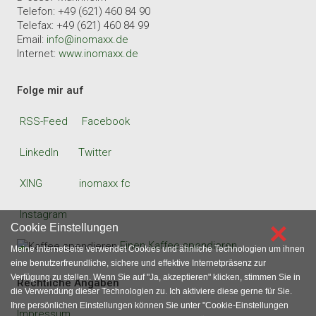
Telefon: +49 (621) 460 84 90
Telefax: +49 (621) 460 84 99
Email:
info@inomaxx.de
Internet:
www.inomaxx.de
Folge mir auf
RSS-Feed
Facebook
LinkedIn
Twitter
XING
inomaxx fc
Instagram
×
Cookie Einstellungen
Einen Kaffee spendieren
Meine Internetseite verwendet Cookies und ähnliche Technologien um ihnen
eine benutzerfreundliche, sichere und effektive Internetpräsenz zur
Verfügung zu stellen. Wenn Sie auf "Ja, akzeptieren" klicken, stimmen Sie in
Rechtliche Angaben
die Verwendung dieser Technologien zu. Ich aktiviere diese gerne für Sie.
Ihre persönlichen Einstellungen können Sie unter "Cookie-Einstellungen
Impressum