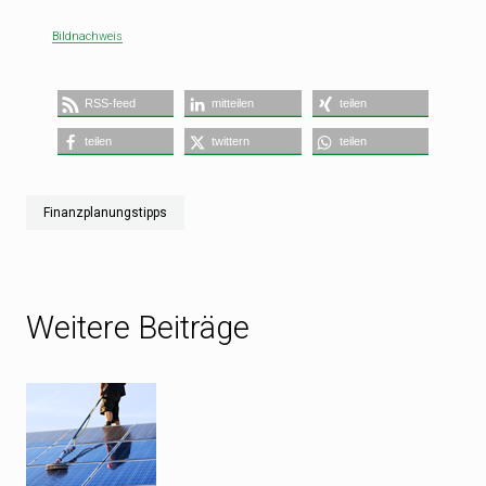
Bildnachweis
RSS-feed
mitteilen
teilen
teilen
twittern
teilen
Finanzplanungstipps
Weitere Beiträge