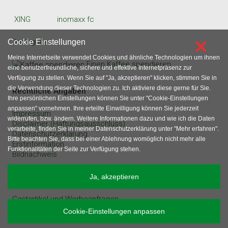
XING
inomaxx fc
×
Instagram
Cookie Einstellungen
Meine Internetseite verwendet Cookies und ähnliche Technologien um ihnen
Einen Kaffee spendieren
eine benutzerfreundliche, sichere und effektive Internetpräsenz zur
Verfügung zu stellen. Wenn Sie auf "Ja, akzeptieren" klicken, stimmen Sie in
die Verwendung dieser Technologien zu. Ich aktiviere diese gerne für Sie.
Rechtliche Angaben
Ihre persönlichen Einstellungen können Sie unter "Cookie-Einstellungen
anpassen" vornehmen. Ihre erteilte Einwilligung können Sie jederzeit
Impressum
widerrufen, bzw. ändern. Weitere Informationen dazu und wie ich die Daten
Disclaimer (Haftungsausschluss)
verarbeite, finden Sie in meiner Datenschutzerklärung unter "Mehr erfahren".
Datenschutzerklärung
Bitte beachten Sie, dass bei einer Ablehnung womöglich nicht mehr alle
Erstinformation
Funktionalitäten der Seite zur Verfügung stehen.
Bildnachweis
sonstige Angaben
Ja, akzeptieren
Gastartikel und Werbeanfragen
Inhaltsverzeichnis
Cookie-Einstellungen anpassen