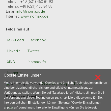
Telefon: +49 (621) 460 84 90
Telefax: +49 (621) 460 84 99
Email:
info@inomaxx.de
Internet:
www.inomaxx.de
Folge mir auf
RSS-Feed
Facebook
LinkedIn
Twitter
XING
inomaxx fc
Instagram
×
Cookie Einstellungen
Meine Internetseite verwendet Cookies und ähnliche Technologien um ihnen
Einen Kaffee spendieren
eine benutzerfreundliche, sichere und effektive Internetpräsenz zur
Verfügung zu stellen. Wenn Sie auf "Ja, akzeptieren" klicken, stimmen Sie in
Rechtliche Angaben
die Verwendung dieser Technologien zu. Ich aktiviere diese gerne für Sie.
Ihre persönlichen Einstellungen können Sie unter "Cookie-Einstellungen
Impressum
anpassen" vornehmen. Ihre erteilte Einwilligung können Sie jederzeit