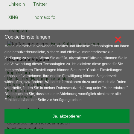
LinkedIn
Twitter
XING
inomaxx fc
Instagram
×
Cookie Einstellungen
Einen Kaffee spendieren
Meine Internetseite verwendet Cookies und ähnliche Technologien um ihnen
eine benutzerfreundliche, sichere und effektive Internetpräsenz zur
Verfügung zu stellen. Wenn Sie auf "Ja, akzeptieren" klicken, stimmen Sie in
Rechtliche Angaben
die Verwendung dieser Technologien zu. Ich aktiviere diese gerne für Sie.
Ihre persönlichen Einstellungen können Sie unter "Cookie-Einstellungen
Impressum
anpassen" vornehmen. Ihre erteilte Einwilligung können Sie jederzeit
Disclaimer (Haftungsausschluss)
widerrufen, bzw. ändern. Weitere Informationen dazu und wie ich die Daten
Datenschutzerklärung
verarbeite, finden Sie in meiner Datenschutzerklärung unter "Mehr erfahren".
Erstinformation
Bitte beachten Sie, dass bei einer Ablehnung womöglich nicht mehr alle
Bildnachweis
Funktionalitäten der Seite zur Verfügung stehen.
sonstige Angaben
Ja, akzeptieren
Gastartikel und Werbeanfragen
Inhaltsverzeichnis