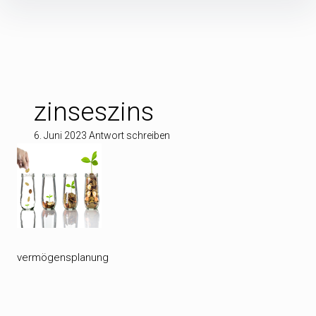
Inhalte
überspringen
zinseszins
6. Juni 2023
Antwort schreiben
vermögensplanung