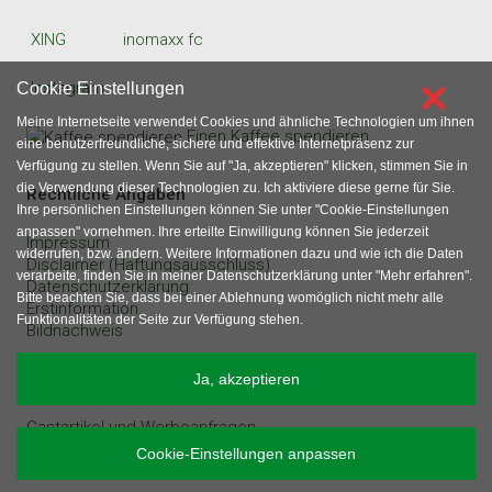
XING
inomaxx fc
×
Instagram
Cookie Einstellungen
Meine Internetseite verwendet Cookies und ähnliche Technologien um ihnen
Einen Kaffee spendieren
eine benutzerfreundliche, sichere und effektive Internetpräsenz zur
Verfügung zu stellen. Wenn Sie auf "Ja, akzeptieren" klicken, stimmen Sie in
die Verwendung dieser Technologien zu. Ich aktiviere diese gerne für Sie.
Rechtliche Angaben
Ihre persönlichen Einstellungen können Sie unter "Cookie-Einstellungen
anpassen" vornehmen. Ihre erteilte Einwilligung können Sie jederzeit
Impressum
widerrufen, bzw. ändern. Weitere Informationen dazu und wie ich die Daten
Disclaimer (Haftungsausschluss)
verarbeite, finden Sie in meiner Datenschutzerklärung unter "Mehr erfahren".
Datenschutzerklärung
Bitte beachten Sie, dass bei einer Ablehnung womöglich nicht mehr alle
Erstinformation
Funktionalitäten der Seite zur Verfügung stehen.
Bildnachweis
sonstige Angaben
Ja, akzeptieren
Gastartikel und Werbeanfragen
Inhaltsverzeichnis
Cookie-Einstellungen anpassen