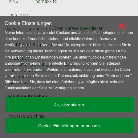
XING
inomaxx fc
Instagram
×
Cookie Einstellungen
Einen Kaffee spendieren
Meine Internetseite verwendet Cookies und ähnliche Technologien um ihnen
eine benutzerfreundliche, sichere und effektive Internetpräsenz zur
Rechtliche Angaben
Verfügung zu stellen. Wenn Sie auf "Ja, akzeptieren" klicken, stimmen Sie in
die Verwendung dieser Technologien zu. Ich aktiviere diese gerne für Sie.
Ihre persönlichen Einstellungen können Sie unter "Cookie-Einstellungen
Impressum
anpassen" vornehmen. Ihre erteilte Einwilligung können Sie jederzeit
Disclaimer (Haftungsausschluss)
widerrufen, bzw. ändern. Weitere Informationen dazu und wie ich die Daten
Datenschutzerklärung
verarbeite, finden Sie in meiner Datenschutzerklärung unter "Mehr erfahren".
Erstinformation
Bitte beachten Sie, dass bei einer Ablehnung womöglich nicht mehr alle
Bildnachweis
Funktionalitäten der Seite zur Verfügung stehen.
sonstige Angaben
Ja, akzeptieren
Gastartikel und Werbeanfragen
Inhaltsverzeichnis
Cookie-Einstellungen anpassen