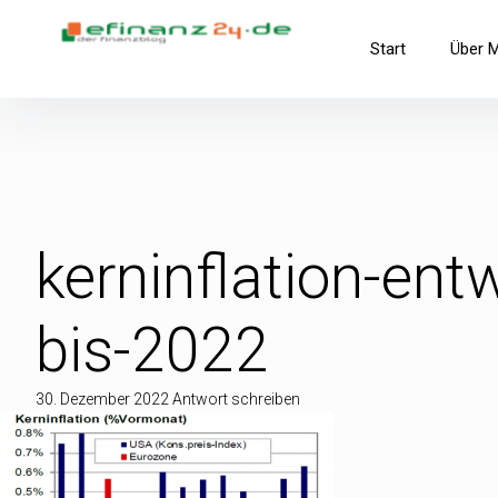
Inhalte
überspringen
efinanz24.de
Start
Über 
der FinanzBlog
kerninflation-en
bis-2022
30. Dezember 2022
Antwort schreiben