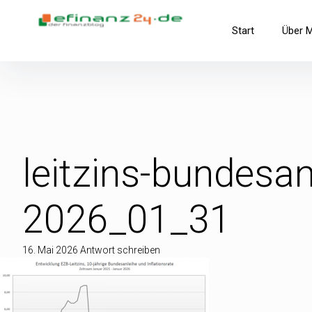
Inhalte
überspringen
efinanz24.de
Start
Über 
der FinanzBlog
leitzins-bundesan
2026_01_31
16. Mai 2026
Antwort schreiben