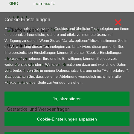
XING
inomaxx fc
Instagram
×
Cookie Einstellungen
Meine Internetseite verwendet Cookies und ähnliche Technologien um ihnen
Einen Kaffee spendieren
eine benutzerfreundliche, sichere und effektive Internetpräsenz zur
Verfügung zu stellen. Wenn Sie auf "Ja, akzeptieren" klicken, stimmen Sie in
Rechtliche Angaben
die Verwendung dieser Technologien zu. Ich aktiviere diese gerne für Sie.
Ihre persönlichen Einstellungen können Sie unter "Cookie-Einstellungen
Impressum
anpassen" vornehmen. Ihre erteilte Einwilligung können Sie jederzeit
Disclaimer (Haftungsausschluss)
widerrufen, bzw. ändern. Weitere Informationen dazu und wie ich die Daten
Datenschutzerklärung
verarbeite, finden Sie in meiner Datenschutzerklärung unter "Mehr erfahren".
Erstinformation
Bitte beachten Sie, dass bei einer Ablehnung womöglich nicht mehr alle
Bildnachweis
Funktionalitäten der Seite zur Verfügung stehen.
sonstige Angaben
Ja, akzeptieren
Gastartikel und Werbeanfragen
Inhaltsverzeichnis
Cookie-Einstellungen anpassen