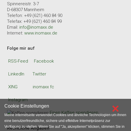
Spinnereistr. 3-7
D-68307 Mannheim
Telefon: +49 (621) 460 84 90
Telefax: +49 (621) 460 84 99
Email:
info@inomaxx.de
Internet:
www.inomaxx.de
Folge mir auf
RSS-Feed
Facebook
LinkedIn
Twitter
XING
inomaxx fc
Instagram
×
Cookie Einstellungen
Einen Kaffee spendieren
Meine Internetseite verwendet Cookies und ähnliche Technologien um ihnen
eine benutzerfreundliche, sichere und effektive Internetpräsenz zur
Verfügung zu stellen. Wenn Sie auf "Ja, akzeptieren" klicken, stimmen Sie in
Rechtliche Angaben