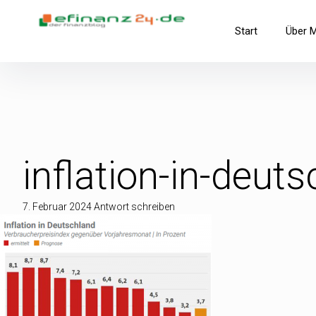
Inhalte
überspringen
efinanz24.de
Start
Über 
der FinanzBlog
inflation-in-deut
7. Februar 2024
Antwort schreiben