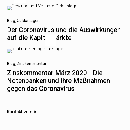
Beitragsnavigation
Vorheriger
Blog
Geldanlagen
Beitrag
Der Coronavirus und die Auswirkungen
auf die Kapitalmärkte
Nächster
Blog
Zinskommentar
Beitrag
Zinskommentar März 2020 - Die
Notenbanken und ihre Maßnahmen
gegen das Coronavirus
Kontakt zu mir…