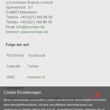
c/o inomaxx finance consult
Spinnereistr. 3-7
D-68307 Mannheim
Telefon: +49 (621) 460 84 90
Telefax: +49 (621) 460 84 99
Email:
info@inomaxx.de
Internet:
www.inomaxx.de
Folge mir auf
RSS-Feed
Facebook
LinkedIn
Twitter
XING
inomaxx fc
Instagram
×
Cookie Einstellungen
Einen Kaffee spendieren
Meine Internetseite verwendet Cookies und ähnliche Technologien um ihnen
eine benutzerfreundliche, sichere und effektive Internetpräsenz zur
Verfügung zu stellen. Wenn Sie auf "Ja, akzeptieren" klicken, stimmen Sie in