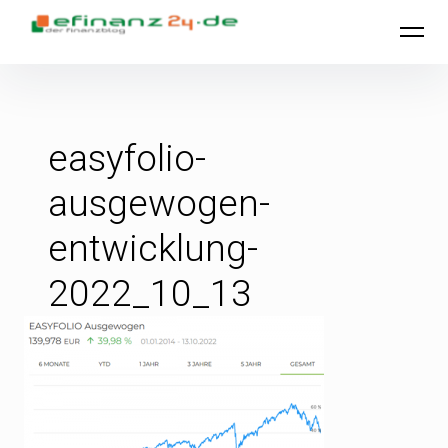
Inhalte
efinanz24.de
überspringen
easyfolio-
ausgewogen-
entwicklung-
2022_10_13