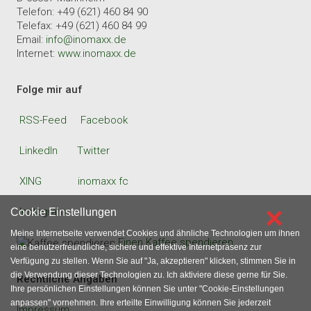
Telefon: +49 (621) 460 84 90
Telefax: +49 (621) 460 84 99
Email:
info@inomaxx.de
Internet:
www.inomaxx.de
Folge mir auf
RSS-Feed
Facebook
LinkedIn
Twitter
XING
inomaxx fc
×
Instagram
Cookie Einstellungen
Meine Internetseite verwendet Cookies und ähnliche Technologien um ihnen
Einen Kaffee spendieren
eine benutzerfreundliche, sichere und effektive Internetpräsenz zur
Verfügung zu stellen. Wenn Sie auf "Ja, akzeptieren" klicken, stimmen Sie in
die Verwendung dieser Technologien zu. Ich aktiviere diese gerne für Sie.
Rechtliche Angaben
Ihre persönlichen Einstellungen können Sie unter "Cookie-Einstellungen
anpassen" vornehmen. Ihre erteilte Einwilligung können Sie jederzeit
Impressum