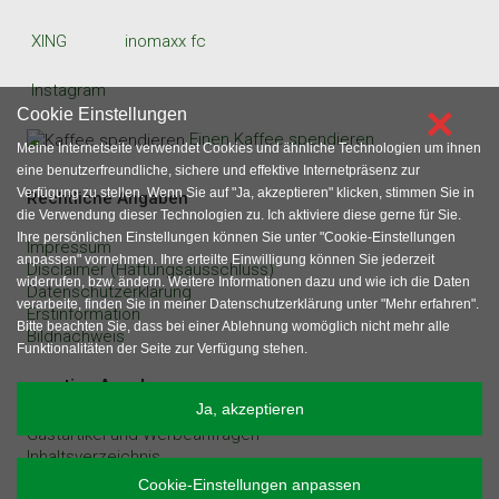
XING
inomaxx fc
Instagram
×
Cookie Einstellungen
Einen Kaffee spendieren
Meine Internetseite verwendet Cookies und ähnliche Technologien um ihnen
eine benutzerfreundliche, sichere und effektive Internetpräsenz zur
Verfügung zu stellen. Wenn Sie auf "Ja, akzeptieren" klicken, stimmen Sie in
Rechtliche Angaben
die Verwendung dieser Technologien zu. Ich aktiviere diese gerne für Sie.
Ihre persönlichen Einstellungen können Sie unter "Cookie-Einstellungen
Impressum
anpassen" vornehmen. Ihre erteilte Einwilligung können Sie jederzeit
Disclaimer (Haftungsausschluss)
widerrufen, bzw. ändern. Weitere Informationen dazu und wie ich die Daten
Datenschutzerklärung
verarbeite, finden Sie in meiner Datenschutzerklärung unter "Mehr erfahren".
Erstinformation
Bitte beachten Sie, dass bei einer Ablehnung womöglich nicht mehr alle
Bildnachweis
Funktionalitäten der Seite zur Verfügung stehen.
sonstige Angaben
Ja, akzeptieren
Gastartikel und Werbeanfragen
Inhaltsverzeichnis
Cookie-Einstellungen anpassen