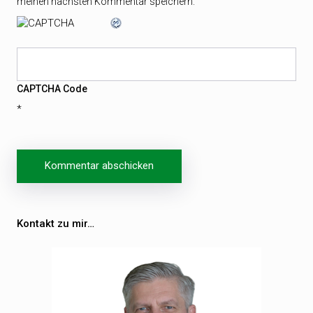
meinen nächsten Kommentar speichern.
CAPTCHA Code
*
Beitragsnavigation
Kontakt zu mir…