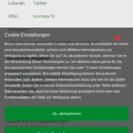
LinkedIn
Twitter
XING
inomaxx fc
Instagram
×
Cookie Einstellungen
Einen Kaffee spendieren
Meine Internetseite verwendet Cookies und ähnliche Technologien um ihnen
eine benutzerfreundliche, sichere und effektive Internetpräsenz zur
Verfügung zu stellen. Wenn Sie auf "Ja, akzeptieren" klicken, stimmen Sie in
Rechtliche Angaben
die Verwendung dieser Technologien zu. Ich aktiviere diese gerne für Sie.
Ihre persönlichen Einstellungen können Sie unter "Cookie-Einstellungen
Impressum
anpassen" vornehmen. Ihre erteilte Einwilligung können Sie jederzeit
Disclaimer (Haftungsausschluss)
widerrufen, bzw. ändern. Weitere Informationen dazu und wie ich die Daten
Datenschutzerklärung
verarbeite, finden Sie in meiner Datenschutzerklärung unter "Mehr erfahren".
Erstinformation
Bitte beachten Sie, dass bei einer Ablehnung womöglich nicht mehr alle
Bildnachweis
Funktionalitäten der Seite zur Verfügung stehen.
sonstige Angaben
Ja, akzeptieren
Gastartikel und Werbeanfragen
Inhaltsverzeichnis