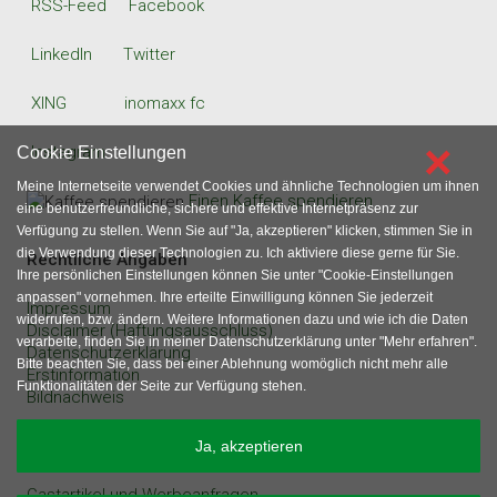
RSS-Feed
Facebook
LinkedIn
Twitter
XING
inomaxx fc
×
Instagram
Cookie Einstellungen
Meine Internetseite verwendet Cookies und ähnliche Technologien um ihnen
Einen Kaffee spendieren
eine benutzerfreundliche, sichere und effektive Internetpräsenz zur
Verfügung zu stellen. Wenn Sie auf "Ja, akzeptieren" klicken, stimmen Sie in
die Verwendung dieser Technologien zu. Ich aktiviere diese gerne für Sie.
Rechtliche Angaben
Ihre persönlichen Einstellungen können Sie unter "Cookie-Einstellungen
anpassen" vornehmen. Ihre erteilte Einwilligung können Sie jederzeit
Impressum
widerrufen, bzw. ändern. Weitere Informationen dazu und wie ich die Daten
Disclaimer (Haftungsausschluss)
verarbeite, finden Sie in meiner Datenschutzerklärung unter "Mehr erfahren".
Datenschutzerklärung
Bitte beachten Sie, dass bei einer Ablehnung womöglich nicht mehr alle
Erstinformation
Funktionalitäten der Seite zur Verfügung stehen.
Bildnachweis
sonstige Angaben
Ja, akzeptieren
Gastartikel und Werbeanfragen