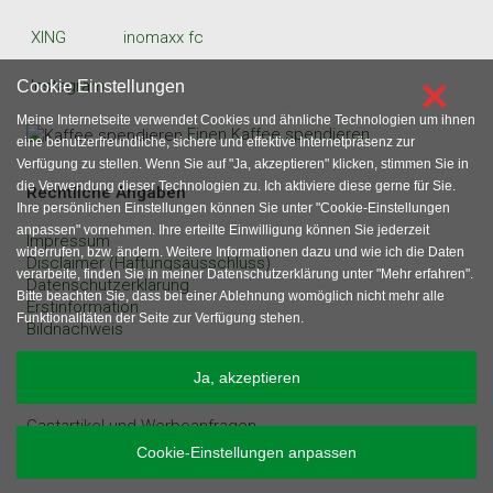
XING
inomaxx fc
×
Instagram
Cookie Einstellungen
Meine Internetseite verwendet Cookies und ähnliche Technologien um ihnen
Einen Kaffee spendieren
eine benutzerfreundliche, sichere und effektive Internetpräsenz zur
Verfügung zu stellen. Wenn Sie auf "Ja, akzeptieren" klicken, stimmen Sie in
die Verwendung dieser Technologien zu. Ich aktiviere diese gerne für Sie.
Rechtliche Angaben
Ihre persönlichen Einstellungen können Sie unter "Cookie-Einstellungen
anpassen" vornehmen. Ihre erteilte Einwilligung können Sie jederzeit
Impressum
widerrufen, bzw. ändern. Weitere Informationen dazu und wie ich die Daten
Disclaimer (Haftungsausschluss)
verarbeite, finden Sie in meiner Datenschutzerklärung unter "Mehr erfahren".
Datenschutzerklärung
Bitte beachten Sie, dass bei einer Ablehnung womöglich nicht mehr alle
Erstinformation
Funktionalitäten der Seite zur Verfügung stehen.
Bildnachweis
sonstige Angaben
Ja, akzeptieren
Gastartikel und Werbeanfragen
Inhaltsverzeichnis
Cookie-Einstellungen anpassen