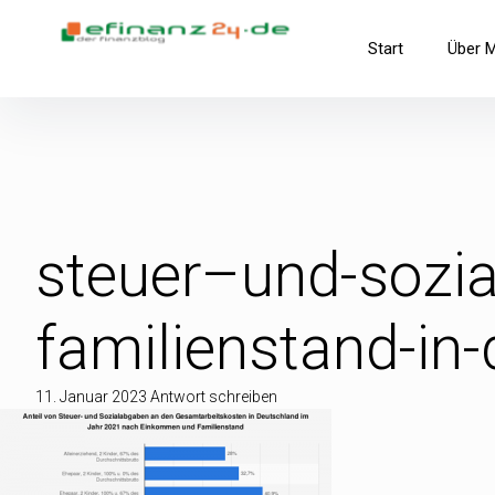
Inhalte
überspringen
efinanz24.de
Start
Über 
der FinanzBlog
steuer–und-sozi
familienstand-in
11. Januar 2023
Antwort schreiben