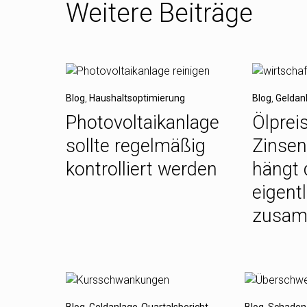
Weitere Beiträge
Blog
,
Haushaltsoptimierung
Blog
,
Geldan
Photovoltaikanlage
Ölpreis
sollte regelmäßig
Zinsen
kontrolliert werden
hängt 
eigentl
zusa
Blog
,
Geldanlage-Quartalsbericht
Blog
,
Schaden