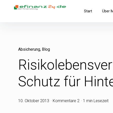
Inhalte
überspringen
efinanz24.de
Start
Über 
der FinanzBlog
Absicherung
Blog
Risikolebensver
Schutz für Hint
10. Oktober 2013
Kommentare 2
1 min Lesezeit