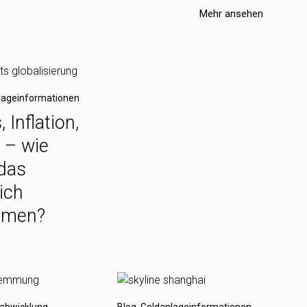
Mehr ansehen
lageinformationen
, Inflation,
 – wie
das
ich
mmen?
abwicklung
Blog
,
Geldanlageinformationen