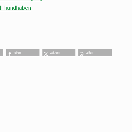
ll handhaben
teilen
twittern
teilen