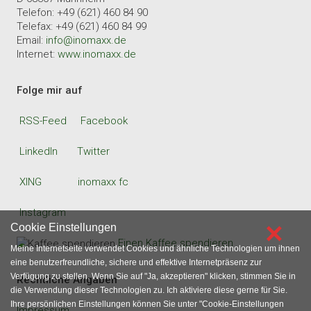
Telefon: +49 (621) 460 84 90
Telefax: +49 (621) 460 84 99
Email:
info@inomaxx.de
Internet:
www.inomaxx.de
Folge mir auf
RSS-Feed
Facebook
LinkedIn
Twitter
XING
inomaxx fc
Instagram
×
Cookie Einstellungen
Einen Kaffee spendieren
Meine Internetseite verwendet Cookies und ähnliche Technologien um ihnen
eine benutzerfreundliche, sichere und effektive Internetpräsenz zur
Verfügung zu stellen. Wenn Sie auf "Ja, akzeptieren" klicken, stimmen Sie in
Rechtliche Angaben
die Verwendung dieser Technologien zu. Ich aktiviere diese gerne für Sie.
Ihre persönlichen Einstellungen können Sie unter "Cookie-Einstellungen
Impressum