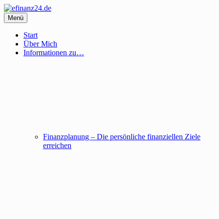
Inhalte
überspringen
Menü
efinanz24.de
der FinanzBlog
Start
Über Mich
Informationen zu…
Finanzplanung – Die persönliche finanziellen Ziele
erreichen