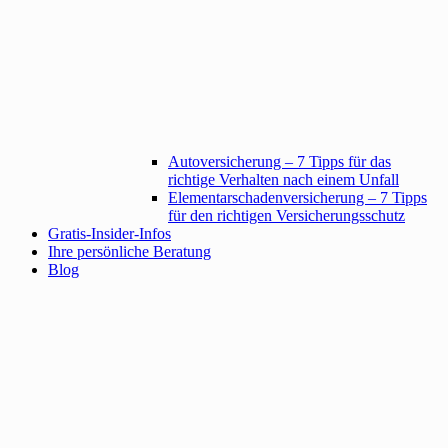
Autoversicherung – 7 Tipps für das
richtige Verhalten nach einem Unfall
Elementarschadenversicherung – 7 Tipps
für den richtigen Versicherungsschutz
Gratis-Insider-Infos
Ihre persönliche Beratung
Blog
Suche