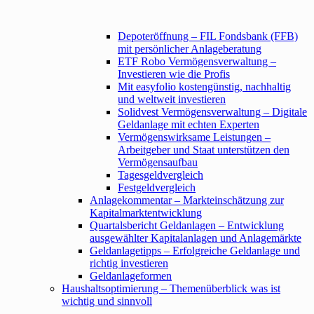
Depoteröffnung – FIL Fondsbank (FFB)
mit persönlicher Anlageberatung
ETF Robo Vermögensverwaltung –
Investieren wie die Profis
Mit easyfolio kostengünstig, nachhaltig
und weltweit investieren
Solidvest Vermögensverwaltung – Digitale
Geldanlage mit echten Experten
Vermögenswirksame Leistungen –
Arbeitgeber und Staat unterstützen den
Vermögensaufbau
Tagesgeldvergleich
Festgeldvergleich
Anlagekommentar – Markteinschätzung zur
Kapitalmarktentwicklung
Quartalsbericht Geldanlagen – Entwicklung
ausgewählter Kapitalanlagen und Anlagemärkte
Geldanlagetipps – Erfolgreiche Geldanlage und
richtig investieren
Geldanlageformen
Haushaltsoptimierung – Themenüberblick was ist
wichtig und sinnvoll