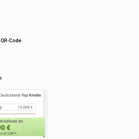
m QR-Code
n