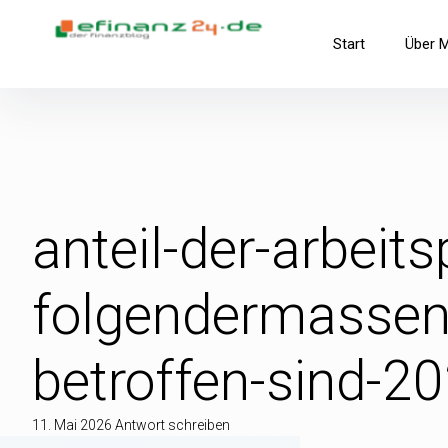
Inhalte
überspringen
efinanz24.de
Start
Über 
der FinanzBlog
anteil-der-arbeits
folgendermassen-
betroffen-sind-2
11. Mai 2026
Antwort schreiben