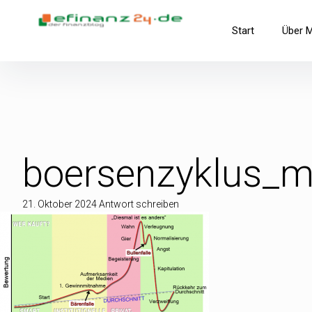
Inhalte
überspringen
efinanz24.de
Start
Über 
der FinanzBlog
boersenzyklus_
21. Oktober 2024
Antwort schreiben