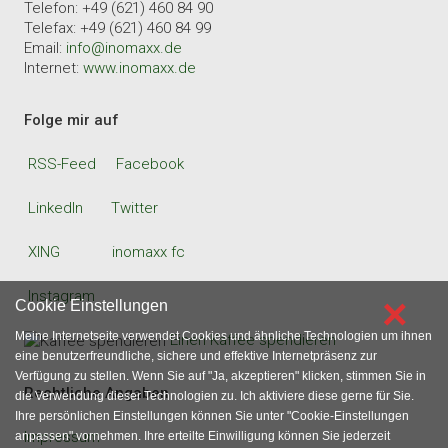
Telefon: +49 (621) 460 84 90
Telefax: +49 (621) 460 84 99
Email:
info@inomaxx.de
Internet:
www.inomaxx.de
Folge mir auf
RSS-Feed
Facebook
LinkedIn
Twitter
XING
inomaxx fc
Instagram
×
Cookie Einstellungen
Meine Internetseite verwendet Cookies und ähnliche Technologien um ihnen
Einen Kaffee spendieren
eine benutzerfreundliche, sichere und effektive Internetpräsenz zur
Verfügung zu stellen. Wenn Sie auf "Ja, akzeptieren" klicken, stimmen Sie in
Rechtliche Angaben
die Verwendung dieser Technologien zu. Ich aktiviere diese gerne für Sie.
Ihre persönlichen Einstellungen können Sie unter "Cookie-Einstellungen
Impressum
anpassen" vornehmen. Ihre erteilte Einwilligung können Sie jederzeit