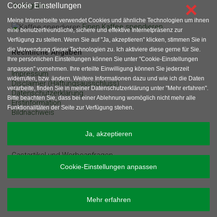
×
Instagram
Cookie Einstellungen
Meine Internetseite verwendet Cookies und ähnliche Technologien um ihnen
Einen Kaffee spendieren
eine benutzerfreundliche, sichere und effektive Internetpräsenz zur
Verfügung zu stellen. Wenn Sie auf "Ja, akzeptieren" klicken, stimmen Sie in
die Verwendung dieser Technologien zu. Ich aktiviere diese gerne für Sie.
Rechtliche Angaben
Ihre persönlichen Einstellungen können Sie unter "Cookie-Einstellungen
anpassen" vornehmen. Ihre erteilte Einwilligung können Sie jederzeit
Impressum
widerrufen, bzw. ändern. Weitere Informationen dazu und wie ich die Daten
Disclaimer (Haftungsausschluss)
verarbeite, finden Sie in meiner Datenschutzerklärung unter "Mehr erfahren".
Datenschutzerklärung
Bitte beachten Sie, dass bei einer Ablehnung womöglich nicht mehr alle
Erstinformation
Funktionalitäten der Seite zur Verfügung stehen.
Bildnachweis
sonstige Angaben
Ja, akzeptieren
Gastartikel und Werbeanfragen
Inhaltsverzeichnis
Cookie-Einstellungen anpassen
Mehr erfahren
Copyright © 2026 - Olaf Kauhs - Alle Rechte vorbehalten.