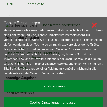
XING
inomaxx fc
Instagram
×
Cookie Einstellungen
Einen Kaffee spendieren
Meine Internetseite verwendet Cookies und ähnliche Technologien um ihnen
eine benutzerfreundliche, sichere und effektive Internetpräsenz zur
Rechtliche Angaben
Verfügung zu stellen. Wenn Sie auf "Ja, akzeptieren" klicken, stimmen Sie in
die Verwendung dieser Technologien zu. Ich aktiviere diese gerne für Sie.
Impressum
Ihre persönlichen Einstellungen können Sie unter "Cookie-Einstellungen
Disclaimer (Haftungsausschluss)
anpassen" vornehmen. Ihre erteilte Einwilligung können Sie jederzeit
Datenschutzerklärung
widerrufen, bzw. ändern. Weitere Informationen dazu und wie ich die Daten
Erstinformation
verarbeite, finden Sie in meiner Datenschutzerklärung unter "Mehr erfahren".
Bildnachweis
Bitte beachten Sie, dass bei einer Ablehnung womöglich nicht mehr alle
Funktionalitäten der Seite zur Verfügung stehen.
sonstige Angaben
Ja, akzeptieren
Gastartikel und Werbeanfragen
Inhaltsverzeichnis
Cookie-Einstellungen anpassen