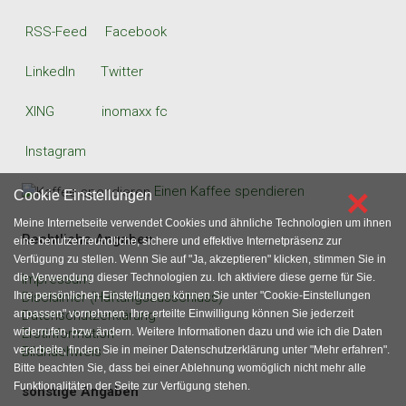
RSS-Feed
Facebook
LinkedIn
Twitter
XING
inomaxx fc
Instagram
×
Einen Kaffee spendieren
Cookie Einstellungen
Meine Internetseite verwendet Cookies und ähnliche Technologien um ihnen
Rechtliche Angaben
eine benutzerfreundliche, sichere und effektive Internetpräsenz zur
Verfügung zu stellen. Wenn Sie auf "Ja, akzeptieren" klicken, stimmen Sie in
die Verwendung dieser Technologien zu. Ich aktiviere diese gerne für Sie.
Impressum
Ihre persönlichen Einstellungen können Sie unter "Cookie-Einstellungen
Disclaimer (Haftungsausschluss)
anpassen" vornehmen. Ihre erteilte Einwilligung können Sie jederzeit
Datenschutzerklärung
widerrufen, bzw. ändern. Weitere Informationen dazu und wie ich die Daten
Erstinformation
verarbeite, finden Sie in meiner Datenschutzerklärung unter "Mehr erfahren".
Bildnachweis
Bitte beachten Sie, dass bei einer Ablehnung womöglich nicht mehr alle
Funktionalitäten der Seite zur Verfügung stehen.
sonstige Angaben